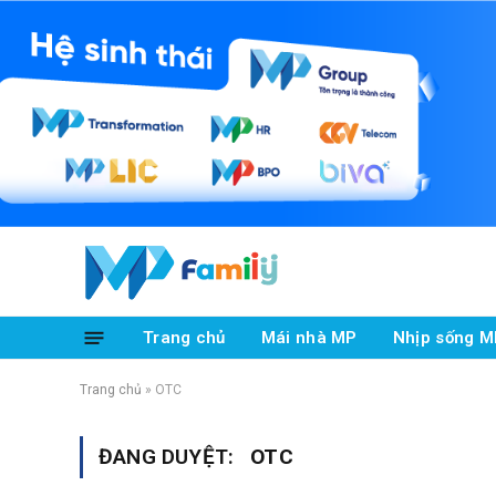
Trang chủ
Mái nhà MP
Nhịp sống M
Trang chủ
»
OTC
ĐANG DUYỆT:
OTC