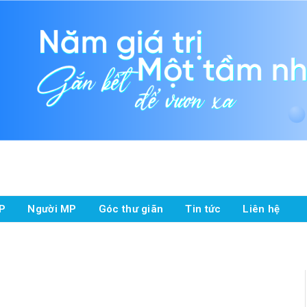
P
Người MP
Góc thư giãn
Tin tức
Liên hệ