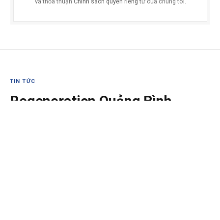
và thỏa thuận
Chính sách quyền riêng tư
của chúng tôi.
TIN TỨC
Regeneration Quảng Bình
2024: Hành Trình Tái Tạo Năng
Lượng
06/08/2024
Thân gửi đại gia đình MP Transformation,
Chuyến du lịch “Regeneration – Quảng Bình 2024” của