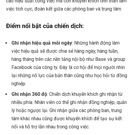
cao hiệu suất công việc mà còn khuyến khích tinh thần làm
việc tích cực, đoàn kết giữa các phòng ban và trung tâm.
Điểm nổi bật của chiến dịch:
Ghi nhận hiệu quả mỗi ngày
: Những hành động làm
việc hiệu quả sẽ được chia sẻ hàng ngày, hàng tuần,
hàng tháng trên các nền tảng nội bộ như Base và group
Facebook của công ty. Đây là cơ hội để mọi người nhìn
lại những nỗ lực của bản thân cũng như học hỏi từ đồng
nghiệp.
Ghi nhận 360 độ
: Chiến dịch khuyến khích ghi nhận từ
nhiều phía: Nhân viên có thể ghi nhận đồng nghiệp, quản
lý hoặc ngược lại. Ghi nhận giữa các phòng ban, trung
tâm khác nhau cũng được khuyến khích để tạo sự kết
nối và hỗ trợ lẫn nhau trong công việc.