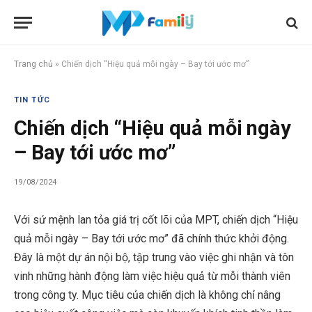
Trang chủ
»
Chiến dịch “Hiệu quả mỗi ngày – Bay tới ước mơ”
TIN TỨC
Chiến dịch “Hiệu quả mỗi ngày
– Bay tới ước mơ”
19/08/2024
Với sứ mệnh lan tỏa giá trị cốt lõi của MPT, chiến dịch “Hiệu
quả mỗi ngày – Bay tới ước mơ” đã chính thức khởi động.
Đây là một dự án nội bộ, tập trung vào việc ghi nhận và tôn
vinh những hành động làm việc hiệu quả từ mỗi thành viên
trong công ty. Mục tiêu của chiến dịch là không chỉ nâng