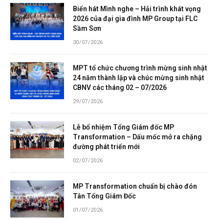
Biển hát Mình nghe – Hải trình khát vọng
2026 của đại gia đình MP Group tại FLC
Sầm Sơn
30/07/2026
MPT tổ chức chương trình mừng sinh nhật
24 năm thành lập và chúc mừng sinh nhật
CBNV các tháng 02 – 07/2026
29/07/2026
Lễ bổ nhiệm Tổng Giám đốc MP
Transformation – Dấu mốc mở ra chặng
đường phát triển mới
02/07/2026
MP Transformation chuẩn bị chào đón
Tân Tổng Giám Đốc
01/07/2026