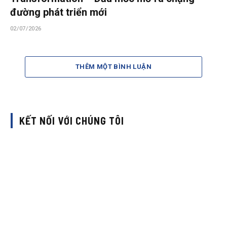
đường phát triển mới
02/07/2026
THÊM MỘT BÌNH LUẬN
KẾT NỐI VỚI CHÚNG TÔI