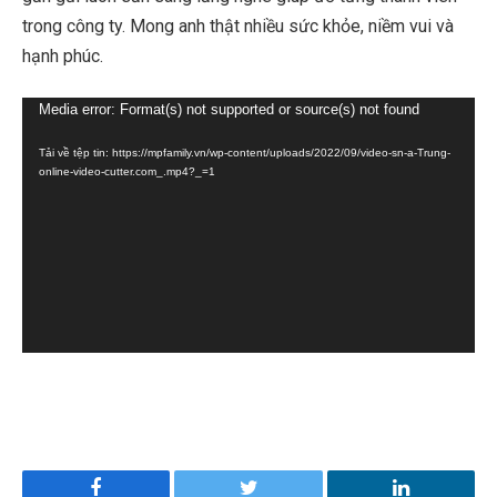
trong công ty. Mong anh thật nhiều sức khỏe, niềm vui và
hạnh phúc.
Trình
Media error: Format(s) not supported or source(s) not found
chơi
Tải về tệp tin: https://mpfamily.vn/wp-content/uploads/2022/09/video-sn-a-Trung-
Video
online-video-cutter.com_.mp4?_=1
Facebook
Twitter
LinkedIn