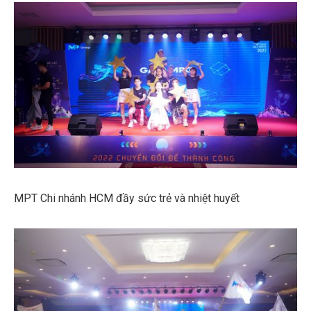
MPT Chi nhánh HCM đầy sức trẻ và nhiệt huyết