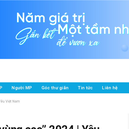
P
Người MP
Góc thư giãn
Tin tức
Liên hệ
Yêu Việt Nam