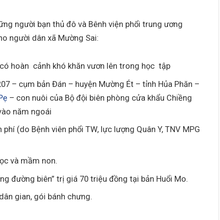
ng người bạn thủ đô và Bênh viện phổi trung ương
ho người dân xã Mường Sai:
 có hoàn cảnh khó khăn vươn lên trong học tập
c 207 – cụm bản Đán – huyện Mường Ét – tỉnh Hủa Phăn –
Pẹ
– con nuôi của Bộ đội biên phòng cửa khẩu Chiềng
 vào năm ngoái
 phí (do Bệnh viên phổi TW, lực lượng Quân Y, TNV MPG
học và mầm non.
g đường biên” trị giá 70 triệu đồng tại bản Huổi Mo.
dân gian, gói bánh chưng.