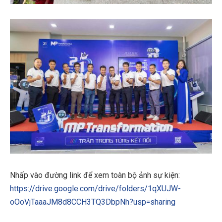
Nhấp vào đường link để xem toàn bộ ảnh sự kiện:
https://drive.google.com/drive/folders/1qXUJW-
oOoVjTaaaJM8d8CCH3TQ3DbpNh?usp=sharing