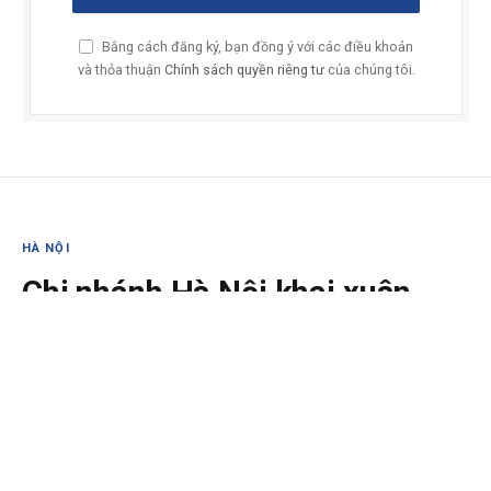
Bằng cách đăng ký, bạn đồng ý với các điều khoản
và thỏa thuận
Chính sách quyền riêng tư
của chúng tôi.
HÀ NỘI
Chi nhánh Hà Nội khai xuân
Nhâm Dần
08/02/2022
Hoà chung không khí rộn ràng chào đón một mùa Xuân mới
đang về. Sáng ngày 08/02/2022- mồng 8 Tết, tập thể Chi