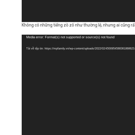
Không có những tiếng zô zô như thường lệ, nhưng ai cũng rấ
Trình
Media error: Format(s) not supported or source(s) not found
chơi
Tải về tệp tin: https://mpfamily.vn/wp-content/uploads/2022/02/450095458836186862
Video