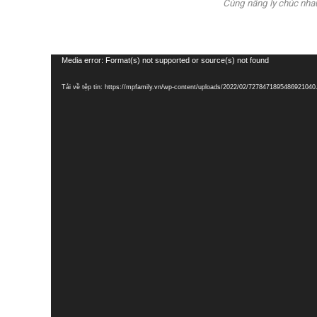
Cùng nâng ly chúc nhau
Trình
Media error: Format(s) not supported or source(s) not found
chơi
Tải về tệp tin: https://mpfamily.vn/wp-content/uploads/2022/02/727847189548692104
Video