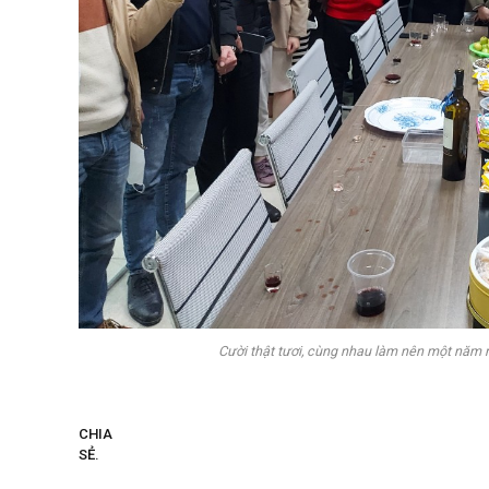
Cười thật tươi, cùng nhau làm nên một năm 
CHIA
SẺ.