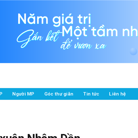
P
Người MP
Góc thư giãn
Tin tức
Liên hệ